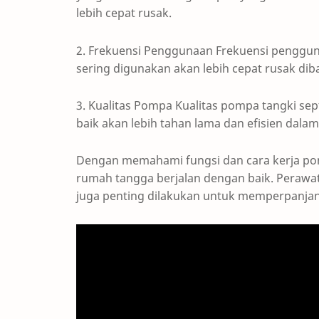
lebih cepat rusak.
2. Frekuensi Penggunaan Frekuensi penggu
sering digunakan akan lebih cepat rusak d
3. Kualitas Pompa Kualitas pompa tangki se
baik akan lebih tahan lama dan efisien dal
Dengan memahami fungsi dan cara kerja pomp
rumah tangga berjalan dengan baik. Perawat
juga penting dilakukan untuk memperpanjang