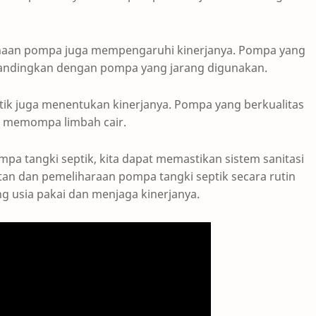
naan pompa juga mempengaruhi kinerjanya. Pompa yang
ibandingkan dengan pompa yang jarang digunakan.
ptik juga menentukan kinerjanya. Pompa yang berkualitas
am memompa limbah cair.
a tangki septik, kita dapat memastikan sistem sanitasi
an dan pemeliharaan pompa tangki septik secara rutin
 usia pakai dan menjaga kinerjanya.