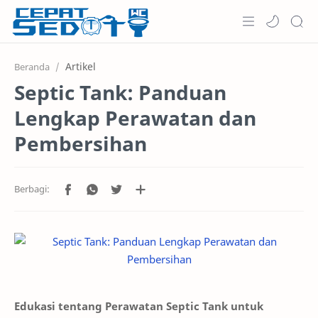
Home
Artikel
Beranda
Septic Tank: Panduan
Informasi
Lengkap Perawatan dan
Keunggulan
Pembersihan
Layanan
Harga
Testimoni
Edukasi tentang Perawatan Septic Tank untuk