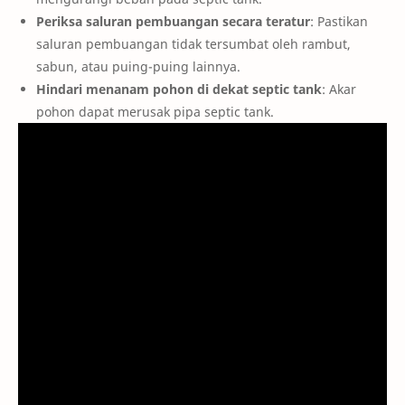
Periksa saluran pembuangan secara teratur
: Pastikan
saluran pembuangan tidak tersumbat oleh rambut,
sabun, atau puing-puing lainnya.
Hindari menanam pohon di dekat septic tank
: Akar
pohon dapat merusak pipa septic tank.