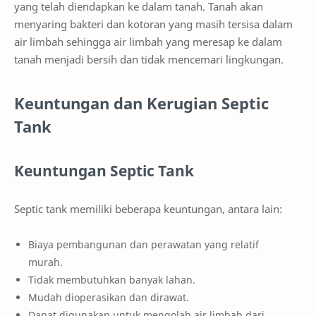
yang telah diendapkan ke dalam tanah. Tanah akan
menyaring bakteri dan kotoran yang masih tersisa dalam
air limbah sehingga air limbah yang meresap ke dalam
tanah menjadi bersih dan tidak mencemari lingkungan.
Keuntungan dan Kerugian Septic
Tank
Keuntungan Septic Tank
Septic tank memiliki beberapa keuntungan, antara lain:
Biaya pembangunan dan perawatan yang relatif
murah.
Tidak membutuhkan banyak lahan.
Mudah dioperasikan dan dirawat.
Dapat digunakan untuk mengolah air limbah dari