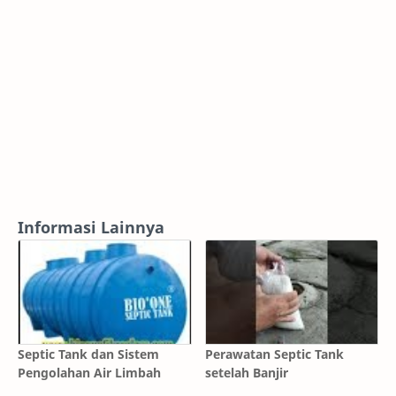
Informasi Lainnya
Septic Tank dan Sistem
Perawatan Septic Tank
Pengolahan Air Limbah
setelah Banjir