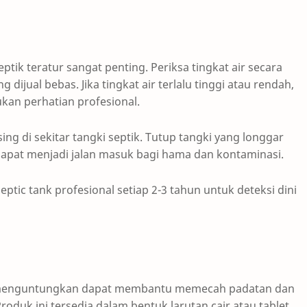
tik teratur sangat penting. Periksa tingkat air secara
 dijual bebas. Jika tingkat air terlalu tinggi atau rendah,
kan perhatian profesional.
ng di sekitar tangki septik. Tutup tangki yang longgar
 dapat menjadi jalan masuk bagi hama dan kontaminasi.
eptic tank profesional setiap 2-3 tahun untuk deteksi dini
i menguntungkan dapat membantu memecah padatan dan
roduk ini tersedia dalam bentuk larutan cair atau tablet