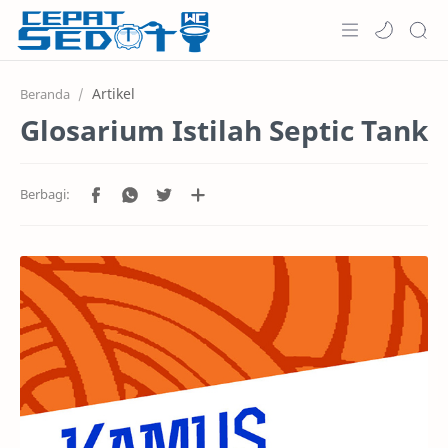
Home
Artikel
Beranda
Glosarium Istilah Septic Tank
Informasi
Keunggulan
Layanan
Harga
Testimoni