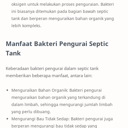
oksigen untuk melakukan proses penguraian. Bakteri
ini biasanya ditemukan pada bagian bawah septic
tank dan berperan menguraikan bahan organik yang
lebih kompleks.
Manfaat Bakteri Pengurai Septic
Tank
Keberadaan bakteri pengurai dalam septic tank
memberikan beberapa manfaat, antara lain:
Menguraikan Bahan Organik: Bakteri pengurai
menguraikan bahan organik yang terkandung di
dalam limbah, sehingga mengurangi jumlah limbah
yang perlu dibuang.
Mengurangi Bau Tidak Sedap: Bakteri pengurai juga
berperan mengurangi bau tidak sedap yang