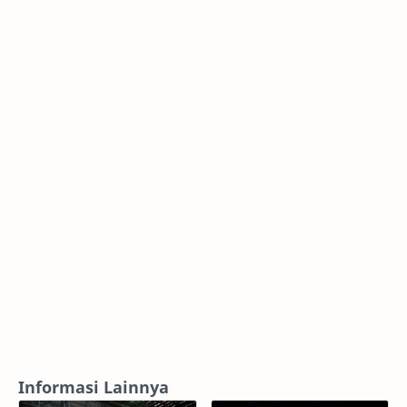
Informasi Lainnya