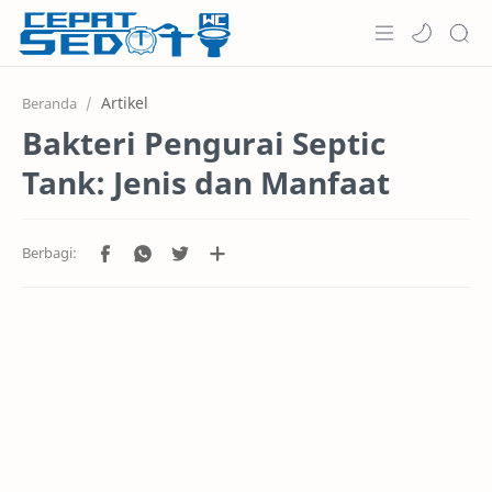
Home
Artikel
Beranda
Bakteri Pengurai Septic
Informasi
Tank: Jenis dan Manfaat
Keunggulan
Layanan
Harga
Testimoni