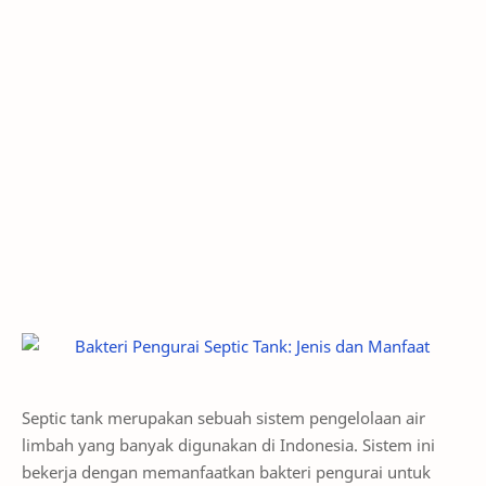
Septic tank merupakan sebuah sistem pengelolaan air
limbah yang banyak digunakan di Indonesia. Sistem ini
bekerja dengan memanfaatkan bakteri pengurai untuk