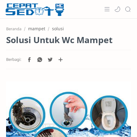
Home
mampet
solusi
Beranda
Solusi Untuk Wc Mampet
Informasi
Keunggulan
Layanan
Harga
Testimoni