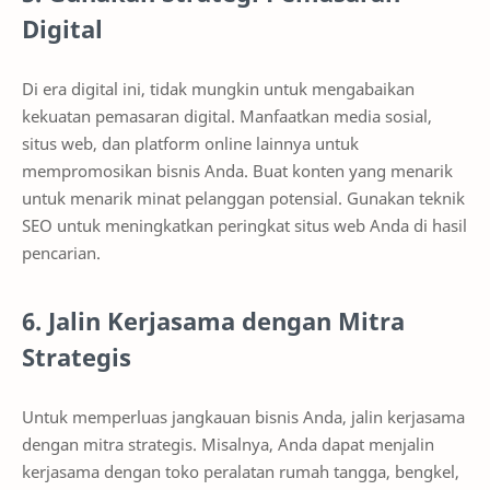
Digital
Di era digital ini, tidak mungkin untuk mengabaikan
kekuatan pemasaran digital. Manfaatkan media sosial,
situs web, dan platform online lainnya untuk
mempromosikan bisnis Anda. Buat konten yang menarik
untuk menarik minat pelanggan potensial. Gunakan teknik
SEO untuk meningkatkan peringkat situs web Anda di hasil
pencarian.
6. Jalin Kerjasama dengan Mitra
Strategis
Untuk memperluas jangkauan bisnis Anda, jalin kerjasama
dengan mitra strategis. Misalnya, Anda dapat menjalin
kerjasama dengan toko peralatan rumah tangga, bengkel,