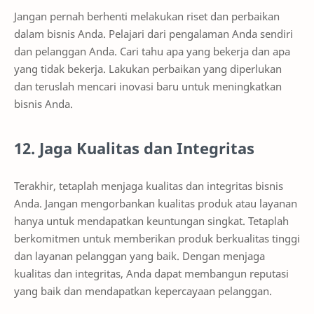
Jangan pernah berhenti melakukan riset dan perbaikan
dalam bisnis Anda. Pelajari dari pengalaman Anda sendiri
dan pelanggan Anda. Cari tahu apa yang bekerja dan apa
yang tidak bekerja. Lakukan perbaikan yang diperlukan
dan teruslah mencari inovasi baru untuk meningkatkan
bisnis Anda.
12. Jaga Kualitas dan Integritas
Terakhir, tetaplah menjaga kualitas dan integritas bisnis
Anda. Jangan mengorbankan kualitas produk atau layanan
hanya untuk mendapatkan keuntungan singkat. Tetaplah
berkomitmen untuk memberikan produk berkualitas tinggi
dan layanan pelanggan yang baik. Dengan menjaga
kualitas dan integritas, Anda dapat membangun reputasi
yang baik dan mendapatkan kepercayaan pelanggan.