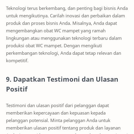
Teknologi terus berkembang, dan penting bagi bisnis Anda
untuk mengikutinya. Carilah inovasi dan perbaikan dalam
produk dan proses bisnis Anda. Misalnya, Anda dapat
mengembangkan obat WC mampet yang ramah
lingkungan atau menggunakan teknologi terbaru dalam
produksi obat WC mampet. Dengan mengikuti
perkembangan teknologi, Anda dapat tetap relevan dan
kompetitif.
9. Dapatkan Testimoni dan Ulasan
Positif
Testimoni dan ulasan positif dari pelanggan dapat
memberikan kepercayaan dan kepuasan kepada
pelanggan potensial. Minta pelanggan Anda untuk
memberikan ulasan positif tentang produk dan layanan