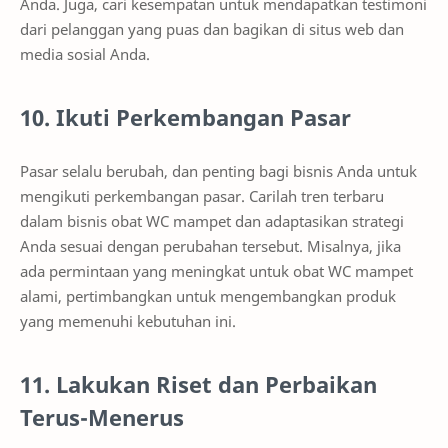
Anda. Juga, cari kesempatan untuk mendapatkan testimoni
dari pelanggan yang puas dan bagikan di situs web dan
media sosial Anda.
10. Ikuti Perkembangan Pasar
Pasar selalu berubah, dan penting bagi bisnis Anda untuk
mengikuti perkembangan pasar. Carilah tren terbaru
dalam bisnis obat WC mampet dan adaptasikan strategi
Anda sesuai dengan perubahan tersebut. Misalnya, jika
ada permintaan yang meningkat untuk obat WC mampet
alami, pertimbangkan untuk mengembangkan produk
yang memenuhi kebutuhan ini.
11. Lakukan Riset dan Perbaikan
Terus-Menerus