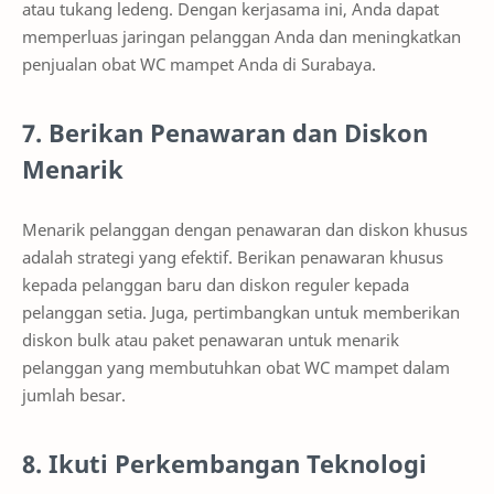
atau tukang ledeng. Dengan kerjasama ini, Anda dapat
memperluas jaringan pelanggan Anda dan meningkatkan
penjualan obat WC mampet Anda di Surabaya.
7. Berikan Penawaran dan Diskon
Menarik
Menarik pelanggan dengan penawaran dan diskon khusus
adalah strategi yang efektif. Berikan penawaran khusus
kepada pelanggan baru dan diskon reguler kepada
pelanggan setia. Juga, pertimbangkan untuk memberikan
diskon bulk atau paket penawaran untuk menarik
pelanggan yang membutuhkan obat WC mampet dalam
jumlah besar.
8. Ikuti Perkembangan Teknologi